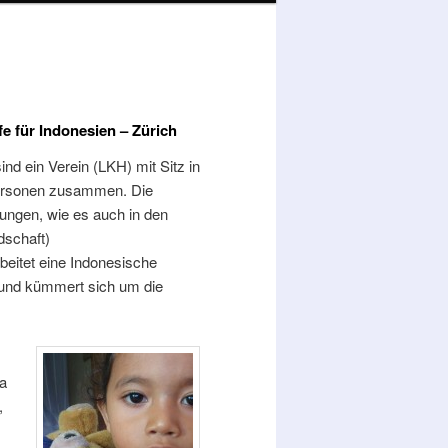
e für Indonesien – Zürich
ind ein Verein (LKH) mit Sitz in
Personen
zusammen. Die
tungen, wie es auch in den
dschaft)
rbeitet
eine Indonesische
s und kümmert sich um
die
a
,