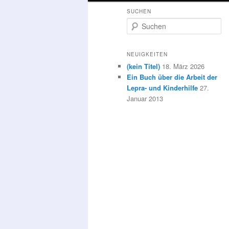
SUCHEN
WECHSELN
INHALT
S
u
c
WECHSELN
h
NEUIGKEITEN
e
(kein Titel)
18. März 2026
n
Ein Buch über die Arbeit der
Lepra- und Kinderhilfe
27.
Januar 2013