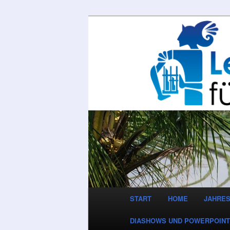
Hauptmenü
START
HOME
JAHRES
ZUM
ZUM
DIASHOWS UND POWERPOIN
INHALT
SEKUNDÄREN