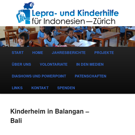
Hauptmenü
START
HOME
JAHRESBERICHTE
PROJEKTE
ZUM
ZUM
ÜBER UNS
VOLONTARIATE
IN DEN MEDIEN
INHALT
SEKUNDÄREN
DIASHOWS UND POWERPOINT
PATENSCHAFTEN
WECHSELN
INHALT
LINKS
KONTAKT
SPENDEN
WECHSELN
Kinderheim in Balangan –
Bali